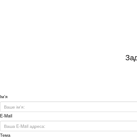
Зад
Ім'я
E-Mail
Тема