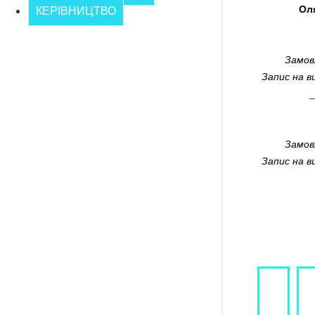
Ол
КЕРІВНИЦТВО
Замов
Запис на в
Замов
Запис на в