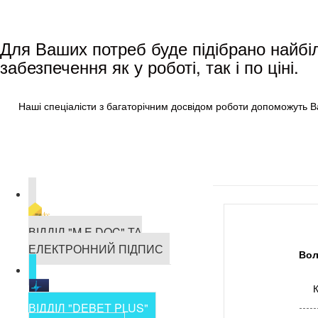
Для Ваших потреб буде підібрано найб
забезпечення як у роботі, так і по ціні.
Наші спеціалісти з багаторічним досвідом роботи допоможуть Ва
ВІДДІЛ "M.E.DOC" ТА
ЕЛЕКТРОННИЙ ПІДПИС
Во
К
ВІДДІЛ "DEBET PLUS"